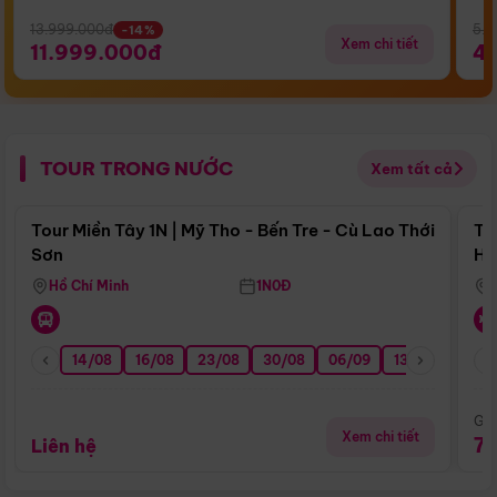
13.999.000đ
5.5
-14%
Xem chi tiết
11.999.000đ
4
TOUR TRONG NƯỚC
Xem tất cả
Điểm nổi bật
Tour Miền Tây 1N | Mỹ Tho - Bến Tre - Cù Lao Thới
To
Sơn
Hu
Hồ Chí Minh
1N0Đ
14/08
16/08
23/08
30/08
06/09
13/09
20/0
Giá
Xem chi tiết
7
Liên hệ