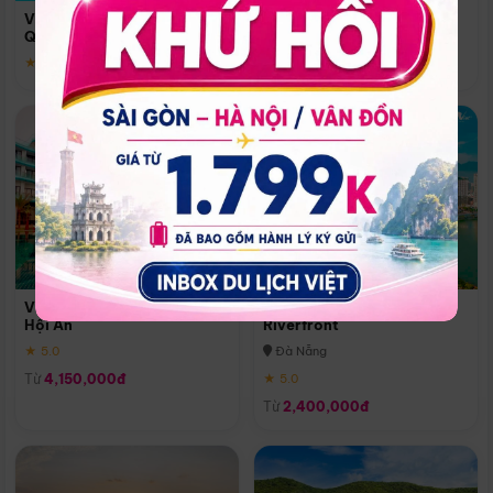
Quoc
Vinpearl Resort & Spa Phu
Phú Quốc
Quoc
★ 5.0
★ 5.0
Vinpearl Resort & Golf Nam
Melia Vinpearl Danang
Hội An
Riverfront
★ 5.0
Đà Nẵng
Từ
4,150,000đ
★ 5.0
Từ
2,400,000đ