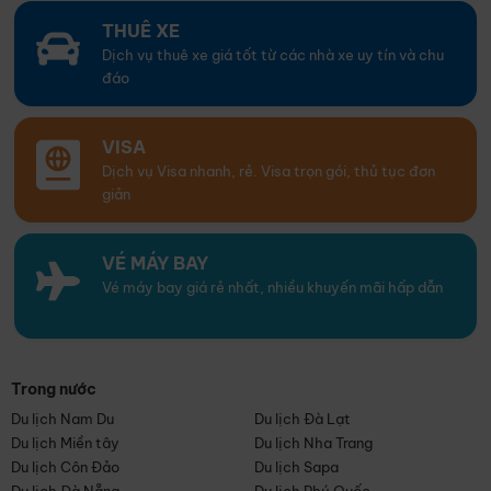
THUÊ XE
Dịch vụ thuê xe giá tốt từ các nhà xe uy tín và chu
đáo
VISA
Dịch vụ Visa nhanh, rẻ. Visa trọn gói, thủ tục đơn
giản
VÉ MÁY BAY
Vé máy bay giá rẻ nhất, nhiều khuyến mãi hấp dẫn
Trong nước
Du lịch Nam Du
Du lịch Đà Lạt
Du lịch Miền tây
Du lịch Nha Trang
Du lịch Côn Đảo
Du lịch Sapa