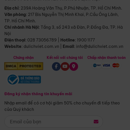
Địa chỉ
: 239A Hoàng Văn Thụ, P.Phú Nhuận, TP. Hồ Chí Minh.
Văn phòng
:
217 Bis Nguyễn Thị Minh Khai, P.Cầu Ông Lãnh,
TP. Hồ Chí Minh.
Chi nhánh Hà Nội
:
Tầng 3, số 243 xã Đàn, P.Đống Đa, TP. Hà
Nội
Điện thoại
:
028 73056789
|
Hotline
:
1900 1177
Website
:
dulichviet.com.vn
|
Email
:
info@dulichviet.com.vn
Chứng nhận
Kết nối với chúng tôi
Chấp nhận thanh toán
Đăng ký nhận thông tin khuyến mãi
Nhập email để có cơ hội giảm 50% cho chuyến đi tiếp theo
của Quý khách