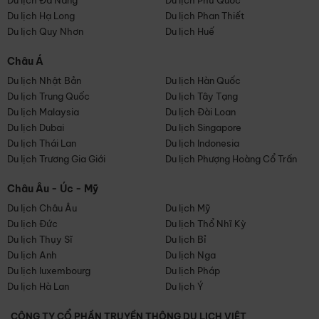
Du lịch Đà Nẵng
Du lịch Phú Quốc
Du lịch Hạ Long
Du lịch Phan Thiết
Du lịch Quy Nhơn
Du lịch Huế
Châu Á
Du lịch Nhật Bản
Du lịch Hàn Quốc
Du lịch Trung Quốc
Du lịch Tây Tạng
Du lịch Malaysia
Du lịch Đài Loan
Du lịch Dubai
Du lịch Singapore
Du lịch Thái Lan
Du lịch Indonesia
Du lịch Trương Gia Giới
Du lịch Phượng Hoàng Cổ Trấn
Châu Âu - Úc - Mỹ
Du lịch Châu Âu
Du lịch Mỹ
Du lịch Đức
Du lịch Thổ Nhĩ Kỳ
Du lịch Thụy Sĩ
Du lịch Bỉ
Du lịch Anh
Du lịch Nga
Du lịch luxembourg
Du lịch Pháp
Du lịch Hà Lan
Du lịch Ý
CÔNG TY CỔ PHẦN TRUYỀN THÔNG DU LỊCH VIỆT