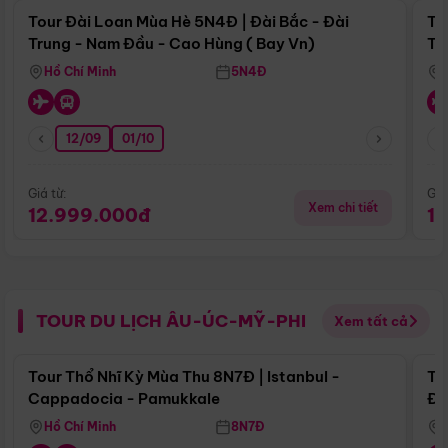
Tour Đài Loan Mùa Hè 5N4Đ | Đài Bắc - Đài
To
Trung - Nam Đầu - Cao Hùng ( Bay Vn)
Tr
Hồ Chí Minh
5N4Đ
12/09
01/10
Giá từ:
Giá
Xem chi tiết
12.999.000đ
1
TOUR DU LỊCH ÂU-ÚC-MỸ-PHI
Xem tất cả
Điểm nổi bật
Tour Thổ Nhĩ Kỳ Mùa Thu 8N7Đ | Istanbul -
To
Cappadocia - Pamukkale
Đế
Hồ Chí Minh
8N7Đ