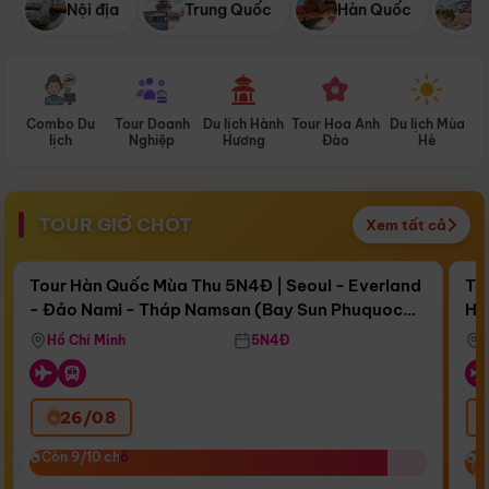
Nội địa
Trung Quốc
Hàn Quốc
N
Combo Du
Tour Doanh
Du lịch Hành
Tour Hoa Anh
Du lịch Mùa
D
lịch
Nghiệp
Hương
Đào
Hè
TOUR GIỜ CHÓT
Xem tất cả
Điểm nổi bật
Còn
16 ngày 18:16:03
Cò
Tour Hàn Quốc Mùa Thu 5N4Đ | Seoul - Everland
To
- Đảo Nami - Tháp Namsan (Bay Sun Phuquoc
Hò
Bay Sun Phuquoc Airways
Tặ
Airways)
Aq
Hồ Chí Minh
5N4Đ
26/08
‹
Còn 9/10 chỗ
Còn 9/10 chỗ
C
C