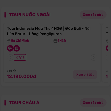
TOUR NƯỚC NGOÀI
Xem tất cả
Điểm nổi bật
Tour Indonesia Mùa Thu 4N3Đ | Đảo Bali - Núi
To
Lửa Batur - Làng Penglipuran
Tr
Hồ Chí Minh
4N3Đ
07/11
Giá từ:
Giá
Xem chi tiết
12.190.000đ
1
TOUR CHÂU Á
Xem tất cả
Điểm nổi bật