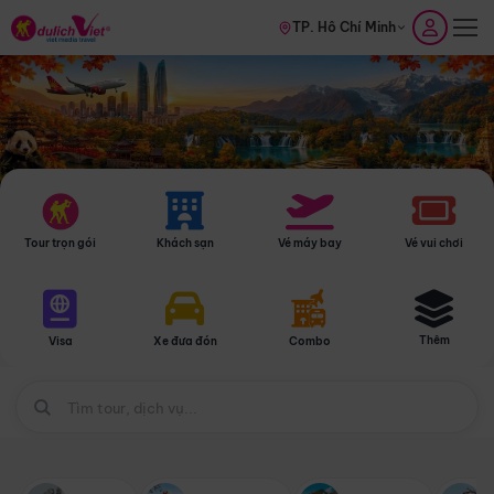
TP. Hồ Chí Minh
Tour trọn gói
Khách sạn
Vé máy bay
Vé vui chơi
Thêm
Visa
Xe đưa đón
Combo