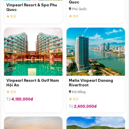
Quoc
Vinpearl Resort & Spa Phu
Phú Quốc
Quoc
★ 5.0
★ 5.0
Vinpearl Resort & Golf Nam
Melia Vinpearl Danang
Hội An
Riverfront
★ 5.0
Đà Nẵng
Từ
4,150,000đ
★ 5.0
Từ
2,400,000đ