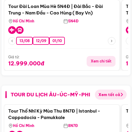
Tour Đài Loan Mùa Hè 5N4Đ | Đài Bắc - Đài
To
Trung - Nam Đầu - Cao Hùng ( Bay Vn)
Tr
Hồ Chí Minh
5N4Đ
13/08
12/09
01/10
Giá từ:
Giá
Xem chi tiết
12.999.000đ
1
TOUR DU LỊCH ÂU-ÚC-MỸ-PHI
Xem tất cả
Điểm nổi bật
Tour Thổ Nhĩ Kỳ Mùa Thu 8N7Đ | Istanbul -
To
Cappadocia - Pamukkale
Hồ Chí Minh
8N7Đ