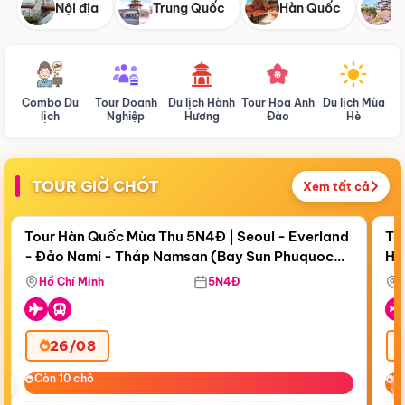
Nội địa
Trung Quốc
Hàn Quốc
N
Combo Du
Tour Doanh
Du lịch Hành
Tour Hoa Anh
Du lịch Mùa
D
lịch
Nghiệp
Hương
Đào
Hè
TOUR GIỜ CHÓT
Xem tất cả
Điểm nổi bật
Còn
19 ngày 04:10:00
Cò
Tour Hàn Quốc Mùa Thu 5N4Đ | Seoul - Everland
To
- Đảo Nami - Tháp Namsan (Bay Sun Phuquoc
Hò
Tặ
Airways)
Aq
Hồ Chí Minh
5N4Đ
26/08
‹
Còn 10 chỗ
Còn 10 chỗ
C
C