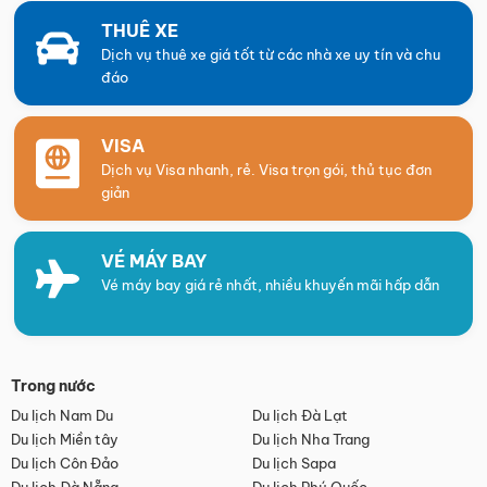
THUÊ XE
Dịch vụ thuê xe giá tốt từ các nhà xe uy tín và chu
đáo
VISA
Dịch vụ Visa nhanh, rẻ. Visa trọn gói, thủ tục đơn
giản
VÉ MÁY BAY
Vé máy bay giá rẻ nhất, nhiều khuyến mãi hấp dẫn
Trong nước
Du lịch Nam Du
Du lịch Đà Lạt
Du lịch Miền tây
Du lịch Nha Trang
Du lịch Côn Đảo
Du lịch Sapa