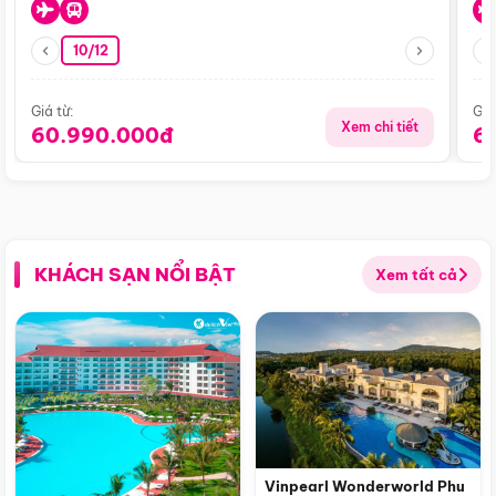
10/12
Giá từ:
Giá
Xem chi tiết
60.990.000đ
6
KHÁCH SẠN NỔI BẬT
Xem tất cả
Vinpearl Wonderworld Phu