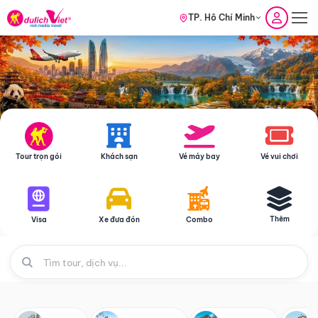
TP. Hồ Chí Minh
Tour trọn gói
Khách sạn
Vé máy bay
Vé vui chơi
Thêm
Visa
Xe đưa đón
Combo