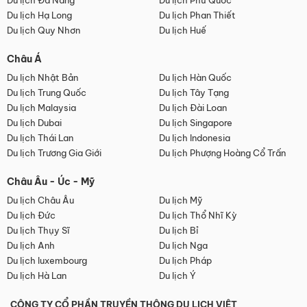
Du lịch Đà Nẵng
Du lịch Phú Quốc
Du lịch Hạ Long
Du lịch Phan Thiết
Du lịch Quy Nhơn
Du lịch Huế
Châu Á
Du lịch Nhật Bản
Du lịch Hàn Quốc
Du lịch Trung Quốc
Du lịch Tây Tạng
Du lịch Malaysia
Du lịch Đài Loan
Du lịch Dubai
Du lịch Singapore
Du lịch Thái Lan
Du lịch Indonesia
Du lịch Trương Gia Giới
Du lịch Phượng Hoàng Cổ Trấn
Châu Âu - Úc - Mỹ
Du lịch Châu Âu
Du lịch Mỹ
Du lịch Đức
Du lịch Thổ Nhĩ Kỳ
Du lịch Thụy Sĩ
Du lịch Bỉ
Du lịch Anh
Du lịch Nga
Du lịch luxembourg
Du lịch Pháp
Du lịch Hà Lan
Du lịch Ý
CÔNG TY CỔ PHẦN TRUYỀN THÔNG DU LỊCH VIỆT