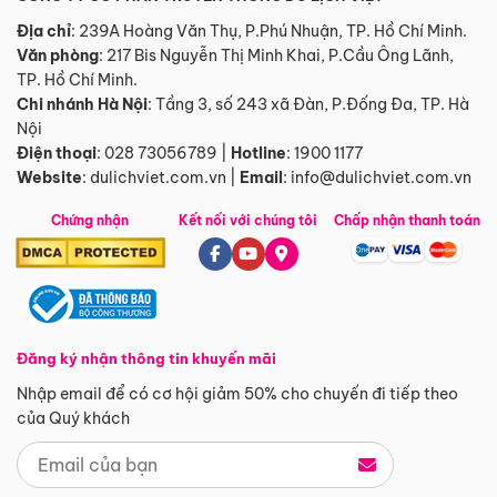
Địa chỉ
: 239A Hoàng Văn Thụ, P.Phú Nhuận, TP. Hồ Chí Minh.
Văn phòng
:
217 Bis Nguyễn Thị Minh Khai, P.Cầu Ông Lãnh,
TP. Hồ Chí Minh.
Chi nhánh Hà Nội
:
Tầng 3, số 243 xã Đàn, P.Đống Đa, TP. Hà
Nội
Điện thoại
:
028 73056789
|
Hotline
:
1900 1177
Website
:
dulichviet.com.vn
|
Email
:
info@dulichviet.com.vn
Chứng nhận
Kết nối với chúng tôi
Chấp nhận thanh toán
Đăng ký nhận thông tin khuyến mãi
Nhập email để có cơ hội giảm 50% cho chuyến đi tiếp theo
của Quý khách