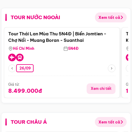
TOUR NƯỚC NGOÀI
Xem tất cả
Điểm nổi bật
Tour Thái Lan Mùa Thu 5N4Đ | Biển Jomtien -
To
Chợ Nổi - Muang Boran - Suanthai
Ku
Si
Hồ Chí Minh
5N4Đ
26/09
Giá từ:
Giá
Xem chi tiết
8.499.000đ
1
TOUR CHÂU Á
Xem tất cả
Điểm nổi bật