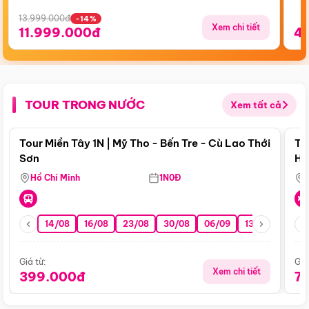
13.999.000đ
-14%
Xem chi tiết
11.999.000đ
4
TOUR TRONG NƯỚC
Xem tất cả
Điểm nổi bật
Tour Miền Tây 1N | Mỹ Tho - Bến Tre - Cù Lao Thới
To
Sơn
Hu
Hồ Chí Minh
1N0Đ
14/08
16/08
23/08
30/08
06/09
13/09
20/0
Giá từ:
Giá
Xem chi tiết
399.000đ
7