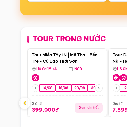
TOUR TRONG NƯỚC
Điểm nổi bật
Tour Miền Tây 1N | Mỹ Tho - Bến
Tour Đ
Tre - Cù Lao Thới Sơn
Nà - H
Nha
Hồ Chí Minh
1N0Đ
Hồ Ch
14/08
16/08
23/08
30/08
06/09
12
1
‹
Giá từ:
Giá từ:
Xem chi tiết
399.000đ
7.89