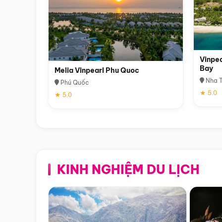
Vinpea
Bay
Melia Vinpearl Phu Quoc
Nha T
Phú Quốc
★ 5.0
★ 5.0
KINH NGHIỆM DU LỊCH