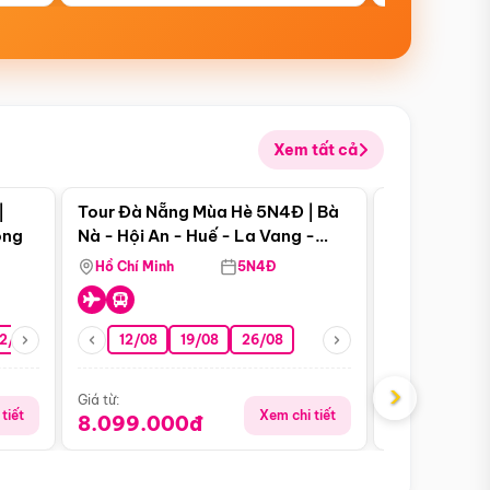
Xem tất cả
 bật
Điểm nổi bật
|
Tour Đà Nẵng Mùa Hè 5N4Đ | Bà
Tour Đà Nẵn
ong
Nà - Hội An - Huế - La Vang -
Nà - Hội An
Động Thiên Đường
Nha
Hồ Chí Minh
5N4Đ
Hồ Chí Minh
2/08
26/08
05/09
12/08
19/08
09/09
26/08
12/09
13/08
›
Giá từ:
Giá từ:
tiết
Xem chi tiết
8.099.000đ
6.899.00