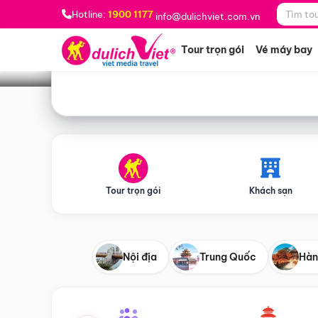
Bạn muốn đi đâu?
*
Hotline:
1900 1177
info@dulichviet.com.vn
Tour trọn gói
Vé máy bay
Tour trọn gói
Khách sạn
Nội địa
Trung Quốc
Hàn