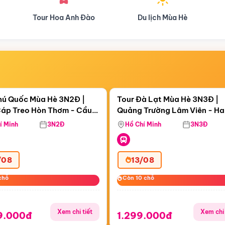
Du lịch Mùa Hè
Du lịch Mùa Thu
Điểm nổi bật
Điểm nổi
ngày 01:55:04
Còn
06 ngày 01:55:04
hú Quốc Mùa Hè 3N2Đ |
Tour Đà Lạt Mùa Hè 3N3Đ |
áp Treo Hòn Thơm - Cầu
Quảng Trường Lâm Viên - H
áp Treo Hòn Thơm
Công Viên Nước Aquatopia
Hill - Puppy Farm
í Minh
3N2Đ
Hồ Chí Minh
3N3Đ
/08
13/08
chỗ
chỗ
Còn 10 chỗ
Còn 10 chỗ
Xem chi tiết
Xem chi 
9.000đ
1.299.000đ