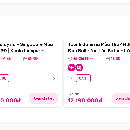
Điểm nổi bật
Điểm nổi
alaysia - Singapore Mùa
Tour Indonesia Mùa Thu 4N3
3Đ | Kuala Lumpur -
Đảo Bali - Núi Lửa Batur - L
a - Johor Baru -
Penglipuran
í Minh
5N4Đ
Hồ Chí Minh
4N3Đ
pore
3/08
07/11
Giá từ:
Xem chi tiết
Xem chi 
90.000đ
12.190.000đ