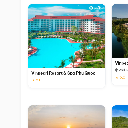
Vinpe
Phú 
Vinpearl Resort & Spa Phu Quoc
★ 5.0
★ 5.0