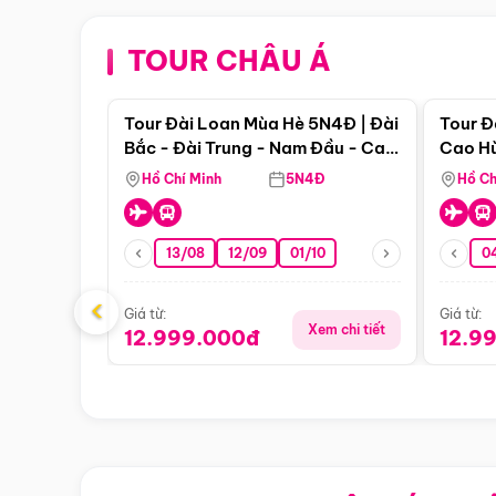
TOUR CHÂU Á
Điểm nổi bật
Tour Đài Loan Mùa Hè 5N4Đ | Đài
Tour Đ
Bắc - Đài Trung - Nam Đầu - Cao
Cao Hù
Hùng ( Bay Vn)
(Bay V
Hồ Chí Minh
5N4Đ
Hồ Ch
13/08
12/09
01/10
0
‹
Giá từ:
Giá từ:
Xem chi tiết
12.999.000đ
12.9