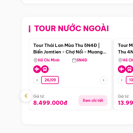
TOUR NƯỚC NGOÀI
Điểm nổi bật
Tour Thái Lan Mùa Thu 5N4Đ |
Tour M
Biển Jomtien - Chợ Nổi - Muang
Thu 4N
Boran - Suanthai
Malacc
Hồ Chí Minh
5N4Đ
Hồ Ch
Singa
26/09
1
‹
Giá từ:
Giá từ:
Xem chi tiết
8.499.000đ
13.9