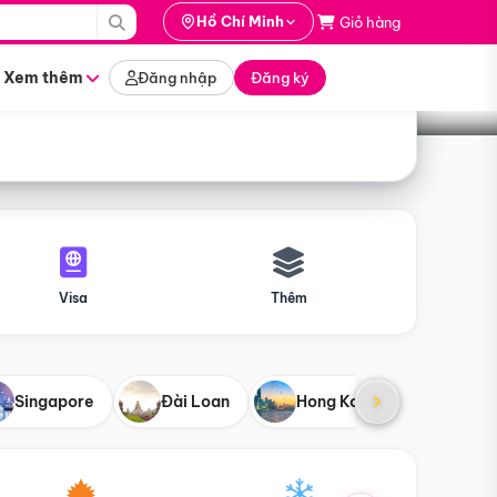
i hành
Hồ Chí Minh
Giỏ hàng
Tìm tour
tháng nào
Xem thêm
Đăng nhập
Đăng ký
Visa
Thêm
Singapore
Đài Loan
Hong Kong
Mỹ