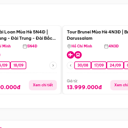
Điểm nổi bật
Điểm nổi
ài Loan Mùa Hè 5N4Đ |
Tour Brunei Mùa Hè 4N3Đ | B
ng - Đài Trung - Đài Bắc
Darussalam
j)
í Minh
5N4Đ
Hồ Chí Minh
4N3Đ
4/09
18/09
30/08
17/09
24/09
Giá từ:
Xem chi tiết
Xem chi 
90.000đ
13.999.000đ