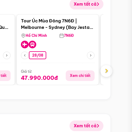
Xem tất cả
 bật
Điểm nổi bật
Tour Úc Mùa Đông 7N6Đ |
Tour Nam Ph
 Quan
Melbourne - Sydney (Bay Jestar
Cape Town -
Airways)
Bàn - Johan
Hồ Chí Minh
7N6Đ
Hồ Chí Minh
Safari - Lo
28/08
28/08
›
Giá từ:
Giá từ:
tiết
Xem chi tiết
47.990.000đ
88.900.0
Xem tất cả