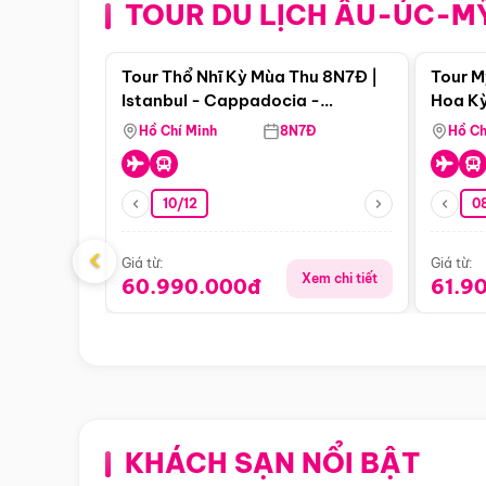
TOUR DU LỊCH ÂU-ÚC-M
Điểm nổi bật
Tour Thổ Nhĩ Kỳ Mùa Thu 8N7Đ |
Tour M
Istanbul - Cappadocia -
Hoa Kỳ
Pamukkale
Hồ Chí Minh
8N7Đ
Hồ Ch
10/12
0
‹
Giá từ:
Giá từ:
Xem chi tiết
60.990.000đ
61.9
KHÁCH SẠN NỔI BẬT