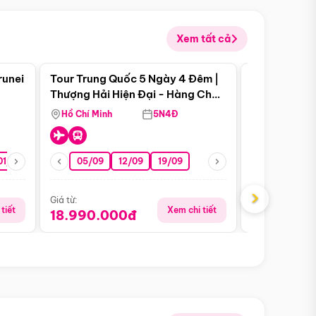
Xem tất cả
 bật
Điểm nổi bật
runei
Tour Trung Quốc 5 Ngày 4 Đêm |
Tour Trung 
Tour Hè
Thượng Hải Hiện Đại - Hàng Châu
Ân Thi - Trư
Nên Thơ - Ô Trấn Cổ Kính
Hồ Chí Minh
5N4Đ
Hồ Chí Minh
01/10
15/10
29/10
05/09
12/09
19/09
07/08
›
Giá từ:
Giá từ:
tiết
Xem chi tiết
18.990.000đ
16.990.0