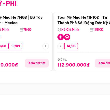
Ỹ-PHI
Điểm nổi bật
Điểm nổi
ỹ Mùa Hè 7N6Đ | Bờ Tây
Tour Mỹ Mùa Hè 11N10Đ | Từ
 - Mexico
Thành Phố Sôi Động Đến Kỳ
Thiên Nhiên Mỹ
í Minh
7N6Đ
Hồ Chí Minh
11N10Đ
8/08
19/09
14/08
Giá từ:
Xem chi tiết
Xem chi 
00.000đ
112.900.000đ