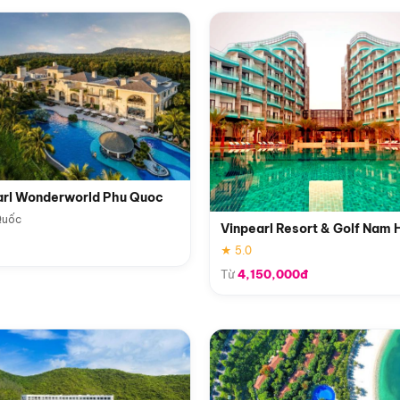
arl Wonderworld Phu Quoc
Quốc
Vinpearl Resort & Golf Nam 
★ 5.0
Từ
4,150,000đ