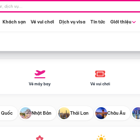
Điểm khởi hành
Tháng khở
Hồ Chí Minh
Bất kỳ 
Khách sạn
Vé vui chơi
Dịch vụ visa
Tin tức
Giới thiệu
Vé máy bay
Vé vui chơi
 Quốc
Nhật Bản
Thái Lan
Châu Âu