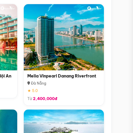
Hội An
Melia Vinpearl Danang Riverfront
Đà Nẵng
★ 5.0
Từ
2,400,000đ