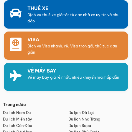
THUÊ XE
Dịch vụ thuê xe giá tốt từ các nhà xe uy tín và chu
đáo
VISA
Dịch vụ Visa nhanh, rẻ. Visa trọn gói, thủ tục đơn
giản
VÉ MÁY BAY
Vé máy bay giá rẻ nhất, nhiều khuyến mãi hấp dẫn
Trong nước
Du lịch Nam Du
Du lịch Đà Lạt
Du lịch Miền tây
Du lịch Nha Trang
Du lịch Côn Đảo
Du lịch Sapa