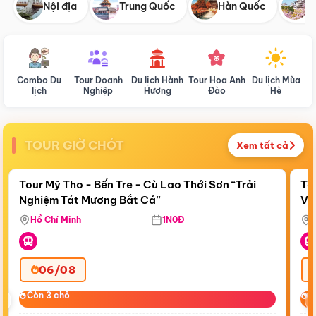
Nội địa
Trung Quốc
Hàn Quốc
N
Combo Du
Tour Doanh
Du lịch Hành
Tour Hoa Anh
Du lịch Mùa
D
lịch
Nghiệp
Hương
Đào
Hè
TOUR GIỜ CHÓT
Xem tất cả
Điểm nổi bật
Còn
01:48:52
Cò
Tour Mỹ Tho - Bến Tre - Cù Lao Thới Sơn “Trải
To
Nghiệm Tát Mương Bắt Cá”
Vi
Hồ Chí Minh
1N0Đ
06/08
‹
Còn 3 chỗ
Còn 3 chỗ
C
C