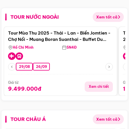
TOUR NƯỚC NGOÀI
Xem tất cả
Điểm nổi bật
Tour Mùa Thu 2025 - Thái - Lan - Biển Jomtien -
To
Chợ Nổi - Muang Boran Suanthai - Buffet Du
20
Thuyền Sông Chaophraya
Hồ Chí Minh
5N4Đ
29/08
26/09
Giá từ:
Giá
Xem chi tiết
9.499.000đ
1
TOUR CHÂU Á
Xem tất cả
Điểm nổi bật