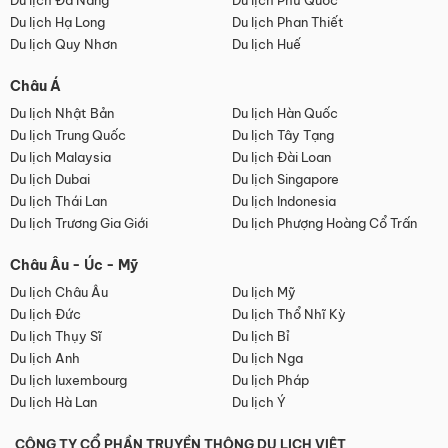
Du lịch Đà Nẵng
Du lịch Phú Quốc
Du lịch Hạ Long
Du lịch Phan Thiết
Du lịch Quy Nhơn
Du lịch Huế
Châu Á
Du lịch Nhật Bản
Du lịch Hàn Quốc
Du lịch Trung Quốc
Du lịch Tây Tạng
Du lịch Malaysia
Du lịch Đài Loan
Du lịch Dubai
Du lịch Singapore
Du lịch Thái Lan
Du lịch Indonesia
Du lịch Trương Gia Giới
Du lịch Phượng Hoàng Cổ Trấn
Châu Âu - Úc - Mỹ
Du lịch Châu Âu
Du lịch Mỹ
Du lịch Đức
Du lịch Thổ Nhĩ Kỳ
Du lịch Thụy Sĩ
Du lịch Bỉ
Du lịch Anh
Du lịch Nga
Du lịch luxembourg
Du lịch Pháp
Du lịch Hà Lan
Du lịch Ý
CÔNG TY CỔ PHẦN TRUYỀN THÔNG DU LỊCH VIỆT