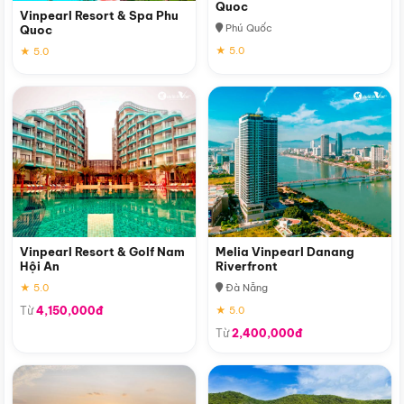
Quoc
Vinpearl Resort & Spa Phu
Phú Quốc
Quoc
★ 5.0
★ 5.0
Vinpearl Resort & Golf Nam
Melia Vinpearl Danang
Hội An
Riverfront
★ 5.0
Đà Nẵng
Từ
4,150,000đ
★ 5.0
Từ
2,400,000đ