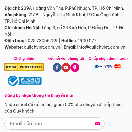
Địa chỉ
: 239A Hoàng Văn Thụ, P.Phú Nhuận, TP. Hồ Chí Minh.
Văn phòng
:
217 Bis Nguyễn Thị Minh Khai, P.Cầu Ông Lãnh,
TP. Hồ Chí Minh.
Chi nhánh Hà Nội
:
Tầng 3, số 243 xã Đàn, P.Đống Đa, TP. Hà
Nội
Điện thoại
:
028 73056789
|
Hotline
:
1900 1177
Website
:
dulichviet.com.vn
|
Email
:
info@dulichviet.com.vn
Chứng nhận
Kết nối với chúng tôi
Chấp nhận thanh toán
Đăng ký nhận thông tin khuyến mãi
Nhập email để có cơ hội giảm 50% cho chuyến đi tiếp theo
của Quý khách