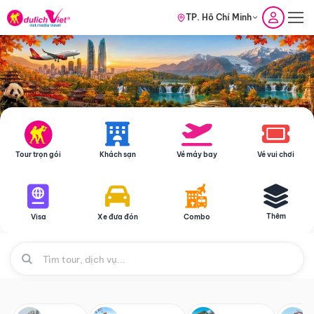
TP. Hồ Chí Minh
Tour trọn gói
Khách sạn
Vé máy bay
Vé vui chơi
Thêm
Visa
Xe đưa đón
Combo