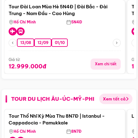
Tour Đài Loan Mùa Hè 5N4Đ | Đài Bắc - Đài
To
Trung - Nam Đầu - Cao Hùng
Tr
Hồ Chí Minh
5N4Đ
13/08
12/09
01/10
Giá từ:
Giá
Xem chi tiết
12.999.000đ
1
TOUR DU LỊCH ÂU-ÚC-MỸ-PHI
Xem tất cả
Điểm nổi bật
Tour Thổ Nhĩ Kỳ Mùa Thu 8N7Đ | Istanbul -
Lo
Cappadocia - Pamukkale
Hồ Chí Minh
8N7Đ