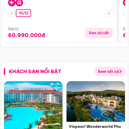
10/12
Giá từ:
Giá
Xem chi tiết
60.990.000đ
6
KHÁCH SẠN NỔI BẬT
Xem tất cả
Vinpearl Wonderworld Phu