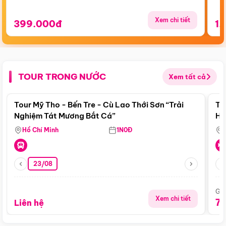
Xem chi tiết
399.000đ
1.
TOUR TRONG NƯỚC
Xem tất cả
Điểm nổi bật
Tour Mỹ Tho - Bến Tre - Cù Lao Thới Sơn “Trải
To
Nghiệm Tát Mương Bắt Cá”
Hu
Hồ Chí Minh
1N0Đ
23/08
Giá
Xem chi tiết
7
Liên hệ