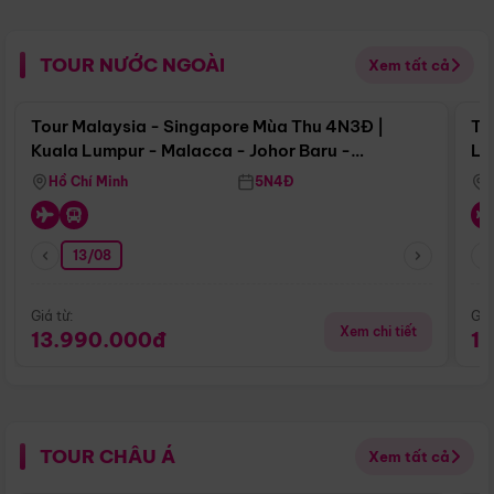
TOUR NƯỚC NGOÀI
Xem tất cả
Điểm nổi bật
Tour Malaysia - Singapore Mùa Thu 4N3Đ |
To
Kuala Lumpur - Malacca - Johor Baru -
Lử
Singapore
Hồ Chí Minh
5N4Đ
13/08
Giá từ:
Giá
Xem chi tiết
13.990.000đ
1
TOUR CHÂU Á
Xem tất cả
Điểm nổi bật