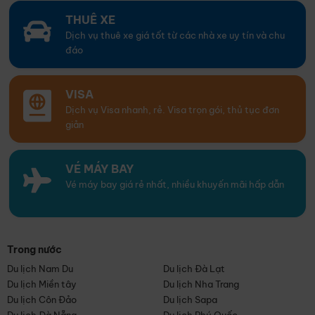
THUÊ XE
Dịch vụ thuê xe giá tốt từ các nhà xe uy tín và chu
đáo
VISA
Dịch vụ Visa nhanh, rẻ. Visa trọn gói, thủ tục đơn
giản
VÉ MÁY BAY
Vé máy bay giá rẻ nhất, nhiều khuyến mãi hấp dẫn
Trong nước
Du lịch Nam Du
Du lịch Đà Lạt
Du lịch Miền tây
Du lịch Nha Trang
Du lịch Côn Đảo
Du lịch Sapa