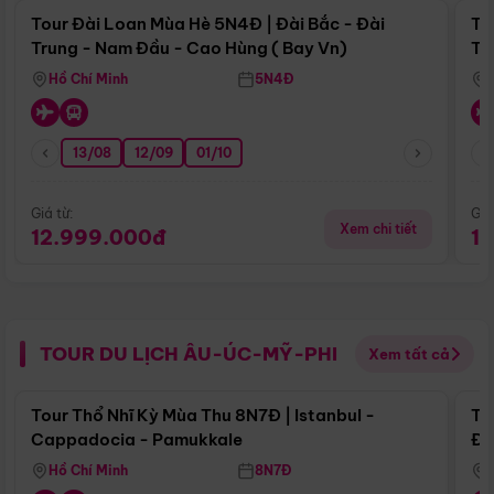
Tour Đài Loan Mùa Hè 5N4Đ | Đài Bắc - Đài
To
Trung - Nam Đầu - Cao Hùng ( Bay Vn)
Tr
Hồ Chí Minh
5N4Đ
13/08
12/09
01/10
Giá từ:
Giá
Xem chi tiết
12.999.000đ
1
TOUR DU LỊCH ÂU-ÚC-MỸ-PHI
Xem tất cả
Điểm nổi bật
Tour Thổ Nhĩ Kỳ Mùa Thu 8N7Đ | Istanbul -
To
Cappadocia - Pamukkale
Đế
Hồ Chí Minh
8N7Đ