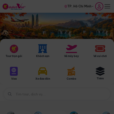
TP. Hồ Chí Minh
Tour trọn gói
Khách sạn
Vé máy bay
Vé vui chơi
Thêm
Visa
Xe đưa đón
Combo