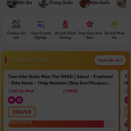
Nội địa
Trung Quốc
Hàn Quốc
N
Combo Du
Tour Doanh
Du lịch Hành
Tour Hoa Anh
Du lịch Mùa
D
lịch
Nghiệp
Hương
Đào
Hè
TOUR GIỜ CHÓT
Xem tất cả
Điểm nổi bật
Còn
17 ngày 08:08:04
Cò
Tour Hàn Quốc Mùa Thu 5N4Đ | Seoul - Everland
To
- Đảo Nami - Tháp Namsan (Bay Sun Phuquoc
Hò
Bay Sun Phuquoc Airways
Tặ
Airways)
Aq
Hồ Chí Minh
5N4Đ
26/08
‹
Còn 9/10 chỗ
Còn 9/10 chỗ
C
C