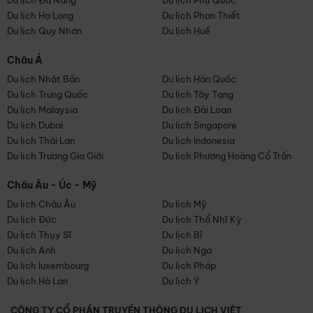
Du lịch Đà Nẵng
Du lịch Phú Quốc
Du lịch Hạ Long
Du lịch Phan Thiết
Du lịch Quy Nhơn
Du lịch Huế
Châu Á
Du lịch Nhật Bản
Du lịch Hàn Quốc
Du lịch Trung Quốc
Du lịch Tây Tạng
Du lịch Malaysia
Du lịch Đài Loan
Du lịch Dubai
Du lịch Singapore
Du lịch Thái Lan
Du lịch Indonesia
Du lịch Trương Gia Giới
Du lịch Phượng Hoàng Cổ Trấn
Châu Âu - Úc - Mỹ
Du lịch Châu Âu
Du lịch Mỹ
Du lịch Đức
Du lịch Thổ Nhĩ Kỳ
Du lịch Thụy Sĩ
Du lịch Bỉ
Du lịch Anh
Du lịch Nga
Du lịch luxembourg
Du lịch Pháp
Du lịch Hà Lan
Du lịch Ý
CÔNG TY CỔ PHẦN TRUYỀN THÔNG DU LỊCH VIỆT