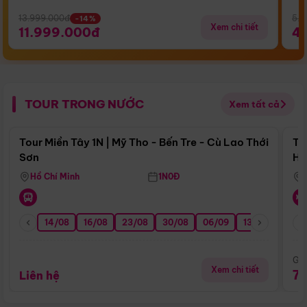
13.999.000đ
5.5
-14%
Xem chi tiết
11.999.000đ
4
TOUR TRONG NƯỚC
Xem tất cả
Điểm nổi bật
Tour Miền Tây 1N | Mỹ Tho - Bến Tre - Cù Lao Thới
To
Sơn
Hu
Hồ Chí Minh
1N0Đ
14/08
16/08
23/08
30/08
06/09
13/09
20/0
Giá
Xem chi tiết
7
Liên hệ