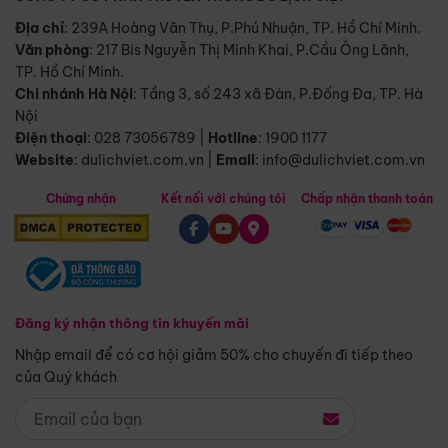
Địa chỉ
: 239A Hoàng Văn Thụ, P.Phú Nhuận, TP. Hồ Chí Minh.
Văn phòng
:
217 Bis Nguyễn Thị Minh Khai, P.Cầu Ông Lãnh,
TP. Hồ Chí Minh.
Chi nhánh Hà Nội
:
Tầng 3, số 243 xã Đàn, P.Đống Đa, TP. Hà
Nội
Điện thoại
:
028 73056789
|
Hotline
:
1900 1177
Website
:
dulichviet.com.vn
|
Email
:
info@dulichviet.com.vn
Chứng nhận
Kết nối với chúng tôi
Chấp nhận thanh toán
Đăng ký nhận thông tin khuyến mãi
Nhập email để có cơ hội giảm 50% cho chuyến đi tiếp theo
của Quý khách