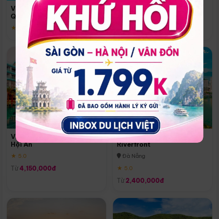
Quoc
Vinpearl Resort & Spa Phu
Phú Quốc
Quoc
★ 5.0
★ 5.0
Vinpearl Resort & Golf Nam
Melia Vinpearl Danang
Hội An
Riverfront
★ 5.0
Đà Nẵng
Từ
4,150,000đ
★ 5.0
Từ
2,400,000đ